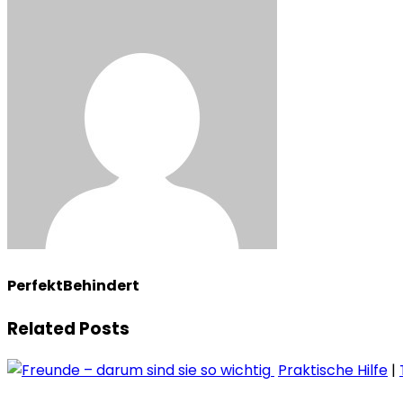
PerfektBehindert
Related Posts
Praktische Hilfe
|