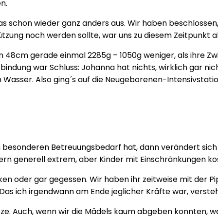
n.
das schon wieder ganz anders aus. Wir haben beschlossen
zung noch werden sollte, war uns zu diesem Zeitpunkt all
n 48cm gerade einmal 2285g – 1050g weniger, als ihre Zwi
ndung war Schluss: Johanna hat nichts, wirklich gar nich
n Wasser. Also ging´s auf die Neugeborenen-Intensivstati
 besonderen Betreuungsbedarf hat, dann verändert sich u
tern generell extrem, aber Kinder mit Einschränkungen ko
nken oder gar gegessen. Wir haben ihr zeitweise mit der P
. Das ich irgendwann am Ende jeglicher Kräfte war, versteh
Stütze. Auch, wenn wir die Mädels kaum abgeben konnten, w